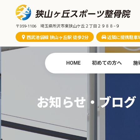
コ
ナ
ン
ビ
テ
ゲ
ン
ー
〒359-1106 埼玉県所沢市東狭山ケ丘２丁目２９８８−９
ツ
シ
西武池袋線 狭山ヶ丘駅 徒歩2分
近隣に提携駐車
へ
ョ
ス
ン
キ
に
HOME
初めての方へ
施
ッ
移
プ
動
お知らせ・ブログ