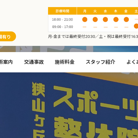
月-金までは最終受付20:30／土・祝は最終受付16:3
場有り
術案内
交通事故
施術料金
スタッフ紹介
よく