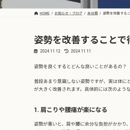
HOME
お知らせ・ブログ
未分類
姿勢を改善する
姿勢を改善することで
2024.11.12
2024.11.11
最
終
更
姿勢を良くするとどんな良いことがあるの？
新
日
時
普段あまり意識しない姿勢ですが、実は体に
:
が大きく改善されます。具体的には次のよう
1. 肩こりや腰痛が楽になる
姿勢が悪いと、肩や腰に余分な負担がかかり