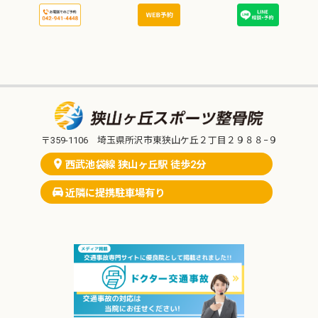
〒359-1106 埼玉県所沢市東狭山ケ丘２丁目２９８８−９
西武池袋線 狭山ヶ丘駅 徒歩2分
近隣に提携駐車場有り